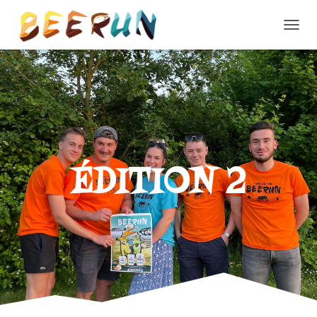
D
É
P
L
I
E
R
L
A
N
ÉDITION 2
A
V
I
G
A
T
I
O
N