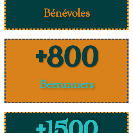
Bénévoles
+
800
Beerunners
+
1500