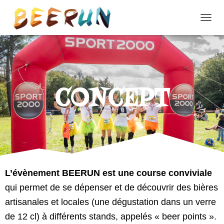
D
É
P
L
I
E
R
CONCEPT
L
A
N
A
V
I
G
A
T
L’évènement BEERUN est une course conviviale
I
qui permet de se dépenser et de découvrir des bières
O
N
artisanales et locales (une dégustation dans un verre
de 12 cl) à différents stands, appelés « beer points ».